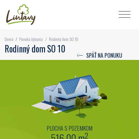
Doma
/
Ponuka bývania
/
Rodinný dom SO 10
Rodinný dom SO 10
SPÄŤ NA PONUKU
PLOCHA S POZEMKOM
2
516,00 m