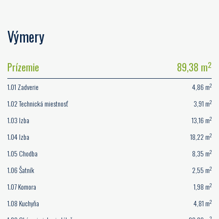
Výmery
2
Prízemie
89,38 m
2
1.01 Zadverie
4,86 m
2
1.02 Technická miestnosť
3,91 m
2
1.03 Izba
13,16 m
2
1.04 Izba
18,22 m
2
1.05 Chodba
8,35 m
2
1.06 Šatník
2,55 m
2
1.07 Komora
1,98 m
2
1.08 Kuchyňa
4,81 m
2