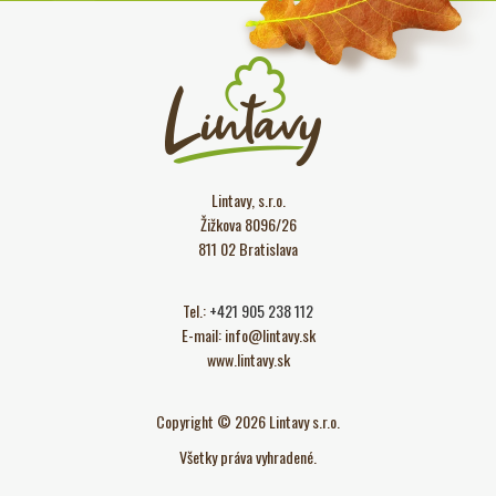
Lintavy, s.r.o.
Žižkova 8096/26
811 02 Bratislava
Tel.:
+421 905 238 112
E-mail:
info@lintavy.sk
www.lintavy.sk
Copyright © 2026 Lintavy s.r.o.
Všetky práva vyhradené.