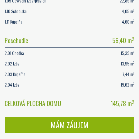
1.09 Obývacia izba+jedáleň
22,89 m
2
1.10 Schodisko
4,05 m
2
1.11 Kúpelňa
4,60 m
2
Poschodie
56,40 m
2
2.01 Chodba
15,39 m
2
2.02 Izba
13,95 m
2
2.03 Kúpeľňa
7,44 m
2
2.04 Izba
19,62 m
2
CELKOVÁ PLOCHA DOMU
145,78 m
MÁM ZÁUJEM