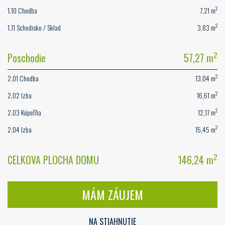
2
1.10 Chodba
7,21 m
2
1.11 Schodisko / Sklad
3,83 m
2
Poschodie
57,27 m
2
2.01 Chodba
13,04 m
2
2.02 Izba
16,61 m
2
2.03 Kúpeľňa
12,17 m
2
2.04 Izba
15,45 m
2
CELKOVA PLOCHA DOMU
146,24 m
MÁM ZÁUJEM
NA STIAHNUTIE