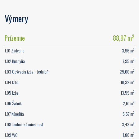
Výmery
2
Prízemie
88,97 m
2
1.01 Zadverie
3,96 m
2
1.02 Kuchyňa
7,95 m
2
1.03 Obývacia izba + Jedáleň
29,00 m
2
1.04 Izba
10,32 m
2
1.05 Izba
13,59 m
2
1.06 Šatník
2,61 m
2
1.07 Kúpeľňa
5,67 m
2
1.08 Technická miestnosť
3,43 m
2
1.09 WC
1,80 m