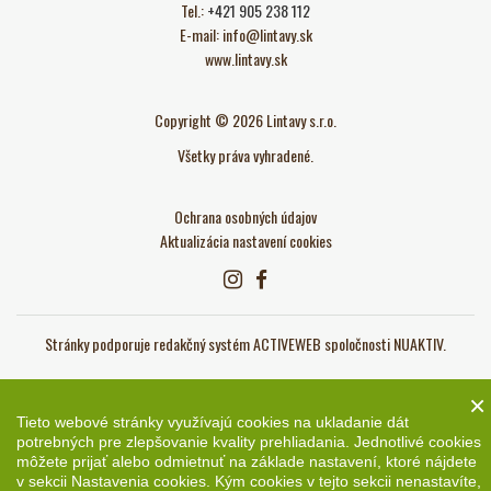
Tel.:
+421 905 238 112
E-mail:
info@lintavy.sk
www.lintavy.sk
Copyright © 2026 Lintavy s.r.o.
Všetky práva vyhradené.
Ochrana osobných údajov
Aktualizácia nastavení cookies
Stránky podporuje redakčný systém ACTIVEWEB spoločnosti
NUAKTIV
.
×
Tieto webové stránky využívajú cookies na ukladanie dát
potrebných pre zlepšovanie kvality prehliadania. Jednotlivé cookies
môžete prijať alebo odmietnuť na základe nastavení, ktoré nájdete
v sekcii Nastavenia cookies. Kým cookies v tejto sekcii nenastavíte,